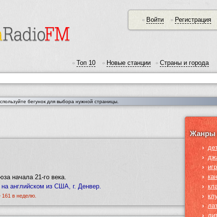
Войти
Регистрация
•
•
Топ 10
Новые станции
Страны и города
•
•
•
Используйте бегунок для выбора нужной страницы.
Жанры 
›
де
›
дж
›
иг
›
ка
юза начала 21-го века.
на английском из США, г. Денвер.
›
кл
›
кл
~ 161 в неделю.
›
ла
›
ли