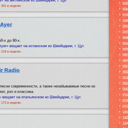
т на английском из Швейцарии, г. Цуг.
›
ко
~ 301 в неделю.
›
кр
›
ку
›
ла
 Ayer
›
ле
›
ли
›
ма
0-х до 90-х.
›
мо
Ayer» вещает на испанском из Швейцарии, г. Цуг.
›
не
~ 218 в неделю.
›
не
›
ни
›
но
ir Radio
›
но
›
ос
›
по
песни современности, а также незабываемые песни из
›
по
оп, рэп и классика.
›
пу
io» вещает на итальянском из Швейцарии, г. Цуг.
›
ру
~ 172 в неделю.
›
ру
›
се
›
та
›
та