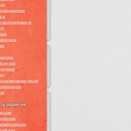
тал
огоформатное
пса
зговорное/новости
ги
лакс
лигиозное
тро
к
мантика
п/хип-хоп
ундтреки
орт
нсон/авторская песня
но/фольклор
ор
сть радио на:
арском
ыгейском
ербайджанском
глийском