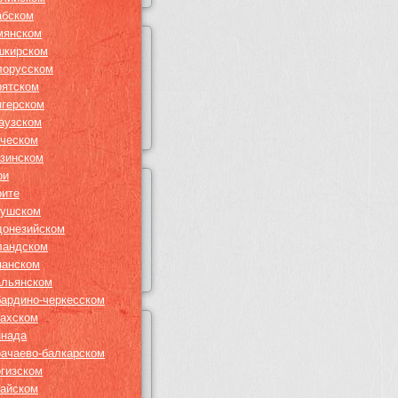
абском
мянском
шкирском
лорусском
рятском
нгерском
гаузском
еческом
узинском
ри
рите
гушском
донезийском
ландском
панском
альянском
бардино-черкесском
захском
ннада
рачаево-балкарском
ргизском
тайском