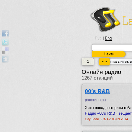
Рус
|
Eng
1
« »
Cтраница
1
из
85
. 
Онлайн радио
1267 станций
00′s R&B
рэп/хип-хоп
Хиты западного ритм-н-бл
Радио «00′s R&B» вещает 
Слушали: 2 374 с 03.09.2014 | 