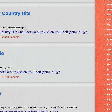
›
ар
›
ар
y Country Hits
›
ба
›
бе
›
бу
и в стиле кантри.
›
ве
Country Hits» вещает на английском из Швейцарии, г. Цуг.
›
га
 ~ 240 в неделю.
›
гр
›
гр
›
да
io
›
ив
›
ин
›
ин
е сутки.
›
ис
ет на английском из Швейцарии, г. Цуг.
›
ис
 ~ 404 в неделю.
›
ит
›
ка
›
ка
o
›
ка
›
ка
›
ки
служит хорошим фоном почти для любого занятия.
›
ки