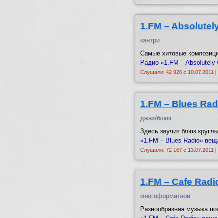
1.FM – Absolutel
кантри
Самые хитовые композици
Радио «1.FM – Absolutely 
Слушали: 42 926 с 10.07.2011 |
1.FM – Blues Rad
джаз/блюз
Здесь звучит блюз круглы
«1.FM – Blues Radio» веща
Слушали: 72 167 с 13.07.2011 |
1.FM – Cafe Radi
многоформатное
Разнообразная музыка по