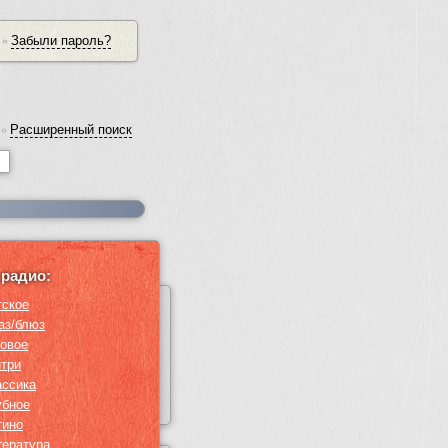
Забыли пароль?
•
Расширенный поиск
•
радио:
тское
аз/блюз
ровое
нтри
ассика
убное
тино
тература