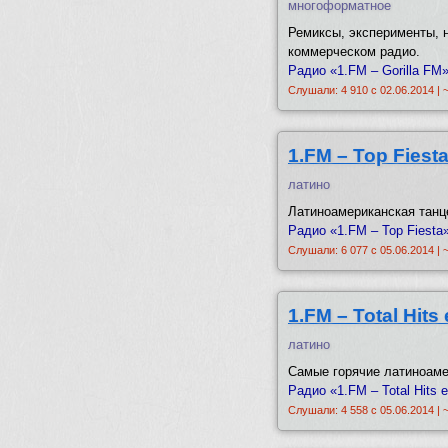
многоформатное
Ремиксы, эксперименты, 
коммерческом радио.
Радио «1.FM – Gorilla FM»
Слушали: 4 910 с 02.06.2014 | 
1.FM – Top Fiest
латино
Латиноамериканская танце
Радио «1.FM – Top Fiesta
Слушали: 6 077 с 05.06.2014 | 
1.FM – Total Hits
латино
Самые горячие латиноамер
Радио «1.FM – Total Hits 
Слушали: 4 558 с 05.06.2014 | 