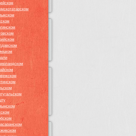
рейском
ымскотатарском
мыкском
кском
згинском
товском
рийском
лдавском
мецком
пали
дерландском
гайском
рвежском
етинском
льском
ртугальском
шту
мынском
сском
рбском
басаранском
джикском