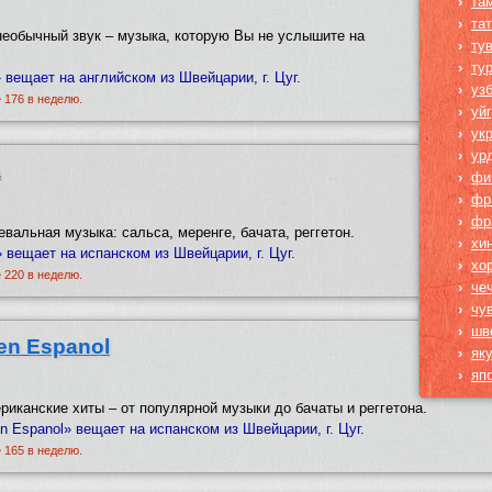
›
та
›
та
необычный звук – музыка, которую Вы не услышите на
›
ту
›
ту
 вещает на английском из Швейцарии, г. Цуг.
›
уз
~ 176 в неделю.
›
уй
›
ук
›
ур
a
›
фи
›
фр
›
фр
вальная музыка: сальса, меренге, бачата, реггетон.
›
хи
» вещает на испанском из Швейцарии, г. Цуг.
›
хо
~ 220 в неделю.
›
че
›
чу
›
шв
 en Espanol
›
як
›
яп
иканские хиты – от популярной музыки до бачаты и реггетона.
en Espanol» вещает на испанском из Швейцарии, г. Цуг.
~ 165 в неделю.