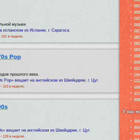
›
ме
›
мн
›
по
›
ра
льной музыки.
а испанском из Испании, г. Сарагоса.
›
рег
›
ре
~ 191 в неделю.
›
ре
›
ре
›
ро
70s Pop
›
ро
›
рэ
›
са
одов прошлого века.
0s Pop» вещает на английском из Швейцарии, г. Цуг.
›
сп
›
ша
 ~ 110 в неделю.
›
эт
›
юм
90s
У нас е
›
ав
›
ад
0s» вещает на английском из Швейцарии, г. Цуг.
›
аз
 ~ 128 в неделю.
›
ан