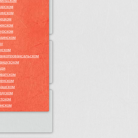
мильском
тарском
винском
рецком
бекском
гурском
раинском
ду
нском
анкопровансальском
анцузском
нди
рватском
ченском
вашском
едском
утском
онском