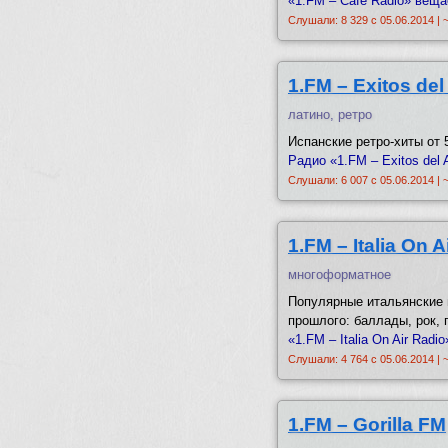
«1.FM – Cafe Radio» вещае
Слушали: 8 329 с 05.06.2014 | 
1.FM – Exitos del
латино, ретро
Испанские ретро-хиты от 5
Радио «1.FM – Exitos del 
Слушали: 6 007 с 05.06.2014 | 
1.FM – Italia On A
многоформатное
Популярные итальянские 
прошлого: баллады, рок, п
«1.FM – Italia On Air Rad
Слушали: 4 764 с 05.06.2014 | 
1.FM – Gorilla FM