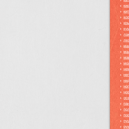
›
ки
›
ки
›
ко
›
кр
›
ку
›
ла
›
ле
›
ма
›
ма
›
ма
›
мо
›
не
›
не
›
ни
›
но
›
но
›
ос
›
па
›
по
›
по
›
пу
›
ру