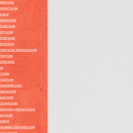
мянском
лорусском
нгали
рманском
лгарском
рятском
нгерском
гаузском
итянском креольском
еческом
узинском
ри
тском
гушском
донезийском
ландском
панском
альянском
бардино-черкесском
захском
ннада
рачаево-балкарском
таланском