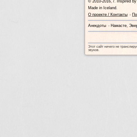
© 2010-2016, /.
Inspired b
Made in Iceland.
О проекте / Контакты
П
•
Анекдоты
Намасте, Эве
•
Этот сайт ничего не транслиру
звуков.