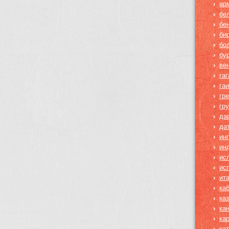
›
ар
›
бе
›
бе
›
би
›
бо
›
бу
›
ве
›
га
›
га
›
гр
›
гр
›
да
›
да
›
ин
›
ин
›
ис
›
ис
›
ит
›
ка
›
ка
›
ка
›
ка
›
ка