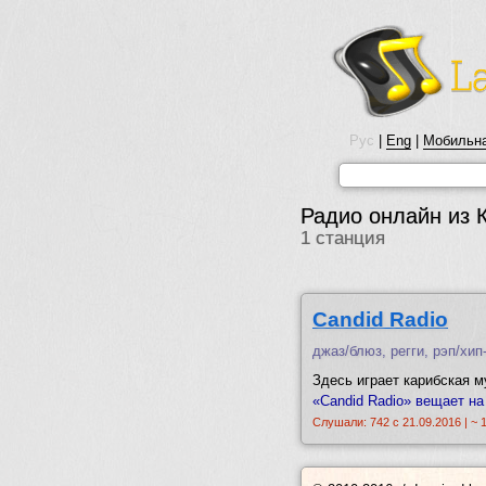
Рус
|
Eng
|
Мобильна
Радио онлайн из 
1 станция
Candid Radio
джаз/блюз, регги, рэп/хип
Здесь играет карибская му
«Candid Radio» вещает на
Слушали: 742 с 21.09.2016 | ~ 