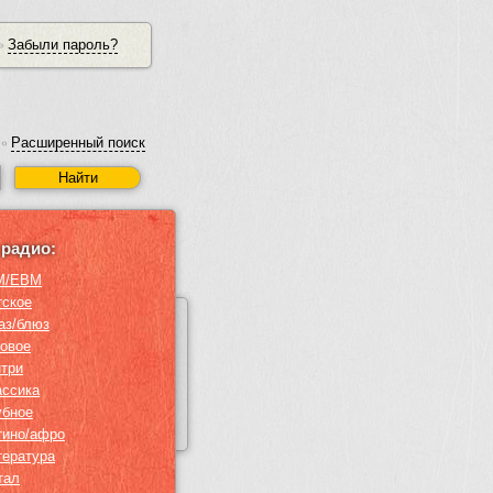
Забыли пароль?
•
Расширенный поиск
•
радио:
M/EBM
тское
аз/блюз
ровое
нтри
ассика
убное
тино/афро
тература
тал