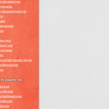
огоформатное
п-музыка
зговорное/новости
ги
лакс
лигиозное
тро
к
мантика
п/хип-хоп
ундтреки
орт
нсон/авторская песня
но/фольклор
ор
сть радио на:
арском
ыгейском
ербайджанском
глийском
абском