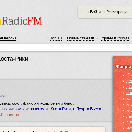
Войти
Регистрация
•
•
я версия
Топ 10
Новые станции
Страны и города
•
•
•
Коста-Рики
Жанры 
›
ID
›
де
›
дж
›
иг
-хоп
›
ка
зыка, соул, фанк, хип-хоп, регги и блюз.
›
кл
 английском и испанском из Коста-Рики, г. Пуэрто-Вьехо.
›
кл
131 в неделю.
›
ла
›
ли
›
ме