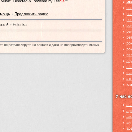
y Music. Directed & Powered by
Lee
Sa
™
.
›
мн
›
по
›
ра
омощь
Предложить радио
•
›
рег
рест!
Helenka
•
›
ре
›
ре
›
ре
›
ро
ет, не ретранслирует, не вещает и даже не воспроизводит никаких
›
ро
›
рэ
›
са
›
сп
›
ша
›
эт
›
юм
У нас е
›
ав
›
ад
›
аз
›
ан
›
ар