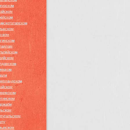
ргизском
тайском
рейском
ымскотатарском
мыкском
кском
згинском
лаялам
льтийском
рийском
лдавском
мецком
пали
дерландском
гайском
рвежском
етинском
нджаби
льском
ртугальском
шту
мынском