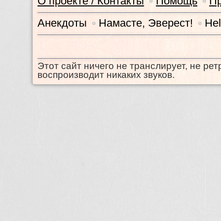
О проекте / Контакты
Помощь
П
•
•
Анекдоты
Намасте, Эверест!
Hel
•
•
Этот сайт ничего не транслирует, не рет
воспроизводит никаких звуков.