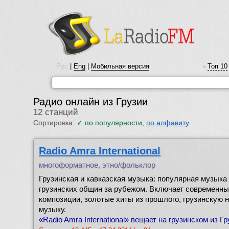
Рус
|
Eng
|
Мобильная версия
Топ 10
•
Радио онлайн из Грузии
12 станций
Сортировка:
✓
по популярности
,
по алфавиту
Radio Amra International
многоформатное, этно/фольклор
Грузинская и кавказская музыка: популярная музыка 
грузинских общин за рубежом. Включает современны
композиции, золотые хиты из прошлого, грузинскую 
музыку.
«Radio Amra International» вещает на грузинском из Гру