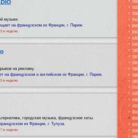
›
пе
DIO
›
по
›
по
›
пу
ой музыки.
ет на французском из Франции, г. Париж.
›
ру
›
ру
83 в неделю.
›
се
›
си
›
та
io
›
та
›
та
›
та
ерывов на рекламу.
ает на французском и английском из Франции, г. Париж.
›
та
›
та
83 в неделю.
›
ту
›
уз
›
ук
›
ур
›
фр
›
фр
ьтернатива, городская музыка, французские хиты.
французском из Франции, г. Тулуза.
›
хи
›
хо
77 в неделю.
›
чв