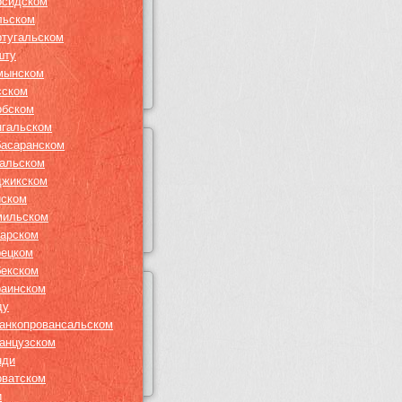
рсидском
льском
ртугальском
шту
мынском
сском
рбском
нгальском
басаранском
гальском
джикском
йском
мильском
тарском
рецком
бекском
раинском
ду
анкопровансальском
анцузском
нди
рватском
и