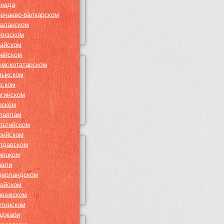
ннада
рачаево-балкарском
таланском
ргизском
тайском
рейском
ымскотатарском
мыкском
кском
згинском
рском
лаялам
льтийском
рийском
лдавском
мецком
пали
дерландском
гайском
рвежском
етинском
нджаби