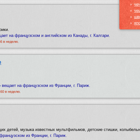
›
че
›
че
›
шв
›
яп
рики.
щает на французском и английском из Канады, г. Калгари.
66 в неделю.
e
 вещает на французском из Франции, г. Париж.
160 в неделю.
их детей, музыка известных мультфильмов, детские стишки, колыбельны
 французском из Франции, г. Париж.