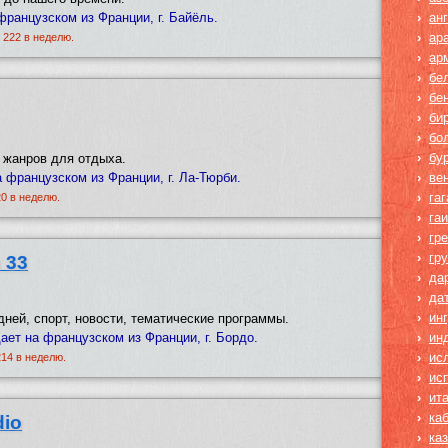
французском из Франции, г. Байёль.
›
ан
›
ар
~ 222 в неделю.
›
ар
›
бе
›
бе
›
би
›
бо
›
бу
 жанров для отдыха.
 французском из Франции, г. Ла-Тюрби.
›
ве
›
га
20 в неделю.
›
га
›
гр
›
гр
 33
›
да
›
да
›
ин
дней, спорт, новости, тематические программы.
щает на французском из Франции, г. Бордо.
›
ин
›
ис
214 в неделю.
›
ис
›
ит
›
ка
dio
›
ка