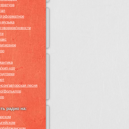
тература
тал
огоформатное
п-музыка
зговорное/новости
ги
лакс
лигиозное
тро
к
мантика
п/хип-хоп
ундтреки
орт
нсон/авторская песня
но/фольклор
ор
сть радио на:
арском
ыгейском
ербайджанском