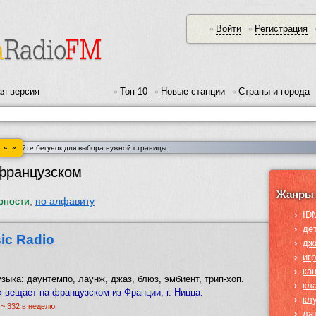
Войти
Регистрация
•
•
я версия
Топ 10
Новые станции
Страны и города
•
•
•
« »
спользуйте бегунок для выбора нужной страницы.
французском
Жанры 
рности
,
по алфавиту
›
ID
›
де
ic Radio
›
дж
›
иг
›
ка
зыка: даунтемпо, лаунж, джаз, блюз, эмбиент, трип-хоп.
›
кл
 вещает на французском из Франции, г. Ницца.
›
кл
 ~ 332 в неделю.
›
ла