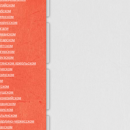
глийском
абском
мянском
лорусском
нгали
рманском
лгарском
рятском
нгерском
гаузском
итянском креольском
еческом
узинском
ри
тском
гушском
донезийском
ландском
панском
альянском
бардино-черкесском
захском