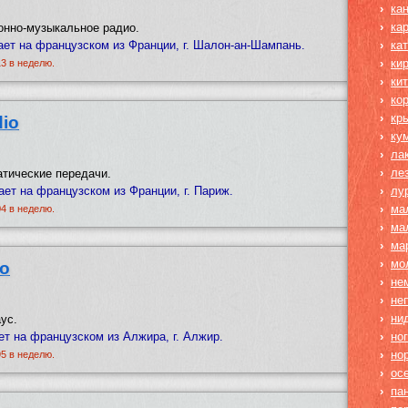
›
ка
›
ка
нно-музыкальное радио.
ает на французском из Франции, г. Шалон-ан-Шампань.
›
ка
›
ки
13 в неделю.
›
ки
›
ко
›
кр
dio
›
ку
›
ла
›
ле
атические передачи.
щает на французском из Франции, г. Париж.
›
лу
›
ма
04 в неделю.
›
ма
›
ма
›
мо
io
›
не
›
не
›
ни
ус.
т на французском из Алжира, г. Алжир.
›
но
›
но
95 в неделю.
›
ос
›
па