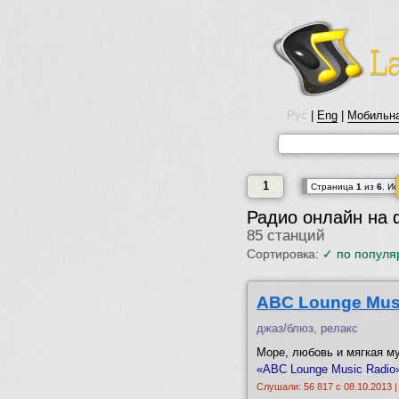
Рус
|
Eng
|
Мобильна
1
Cтраница
1
из
6
. И
Радио онлайн на 
85 станций
Сортировка:
✓
по популя
ABC Lounge Mus
джаз/блюз, релакс
Море, любовь и мягкая му
«ABC Lounge Music Radio»
Слушали: 56 817 с 08.10.2013 |