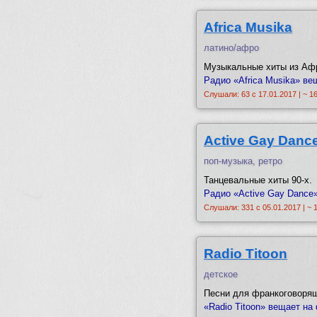
Africa Musika
латино/афро
Музыкальные хиты из Аф
Радио «Africa Musika» ве
Слушали: 63 с 17.01.2017 | ~ 1
Active Gay Danc
поп-музыка, ретро
Танцевальные хиты 90-х.
Радио «Active Gay Dance»
Слушали: 331 с 05.01.2017 | ~ 
Radio Titoon
детское
Песни для франкоговорящ
«Radio Titoon» вещает на