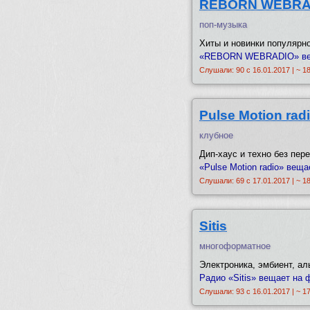
REBORN WEBRA
поп-музыка
Хиты и новинки популярн
«REBORN WEBRADIO» веща
Слушали: 90 с 16.01.2017 | ~ 1
Pulse Motion rad
клубное
Дип-хаус и техно без пер
«Pulse Motion radio» вещ
Слушали: 69 с 17.01.2017 | ~ 1
Sitis
многоформатное
Электроника, эмбиент, ал
Радио «Sitis» вещает на 
Слушали: 93 с 16.01.2017 | ~ 1