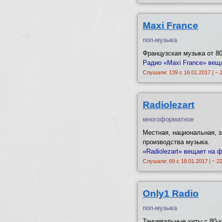
Maxi France
поп-музыка
Французская музыка от 80
Радио «Maxi France» веща
Слушали: 139 с 16.01.2017 | ~ 
Radiolezart
многоформатное
Местная, национальная, 
производства музыка.
«Radiolezart» вещает на 
Слушали: 69 с 18.01.2017 | ~ 2
Only1 Radio
поп-музыка
Танцевальные хиты с 80-х