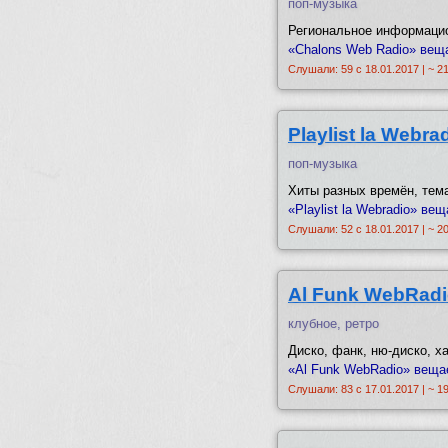
поп-музыка
Региональное информацио
«Chalons Web Radio» вещ
Слушали: 59 с 18.01.2017 | ~ 2
Playlist la Webra
поп-музыка
Хиты разных времён, тем
«Playlist la Webradio» ве
Слушали: 52 с 18.01.2017 | ~ 2
Al Funk WebRad
клубное, ретро
Диско, фанк, ню-диско, ха
«Al Funk WebRadio» вещае
Слушали: 83 с 17.01.2017 | ~ 1