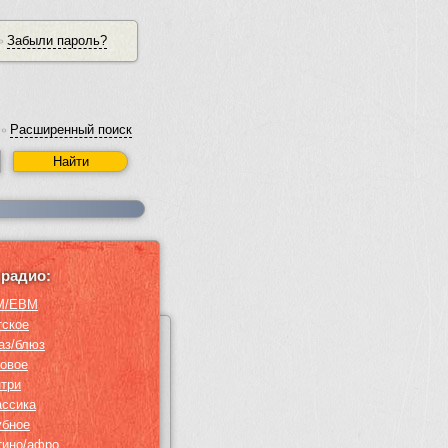
Забыли пароль?
•
Расширенный поиск
•
радио:
M/EBM
тское
аз/блюз
ровое
нтри
ассика
убное
тино/афро