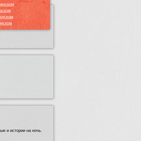
ченском
шском
едском
онском
е и истории на ночь.