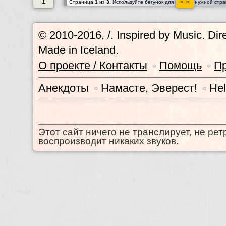
1
« »
Cтраница
1
из
3
. Используйте бегунок для выбора нужной стр
© 2010-2016, /.
Inspired by Music. Di
Made in Iceland.
О проекте / Контакты
Помощь
П
•
•
Анекдоты
Намасте, Эверест!
Hel
•
•
Этот сайт ничего не транслирует, не рет
воспроизводит никаких звуков.