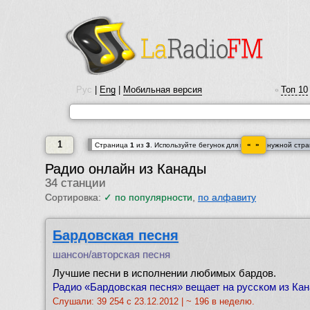
Рус
|
Eng
|
Мобильная версия
Топ 10
•
1
« »
Cтраница
1
из
3
. Используйте бегунок для выбора нужной стр
Радио онлайн из Канады
34 станции
Сортировка:
✓
по популярности
,
по алфавиту
Бардовская песня
шансон/авторская песня
Лучшие песни в исполнении любимых бардов.
Радио «Бардовская песня» вещает на русском из Кана
Слушали: 39 254 с 23.12.2012 | ~ 196 в неделю.