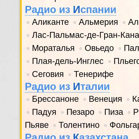
Радио из
И
спании
Аликанте
Альмерия
Ал
•
•
•
Лас-Пальмас-де-Гран-Кан
•
Мораталья
Овьедо
Пал
•
•
•
Плая-дель-Инглес
Пльег
•
•
Сеговия
Тенерифе
•
•
Радио из
И
талии
Брессаноне
Венеция
К
•
•
•
Падуя
Пезаро
Пиза
Р
•
•
•
•
Пьяве
Толентино
Фольга
•
•
Радио из
К
азахстана