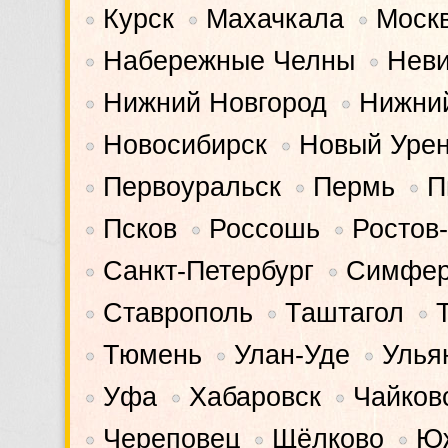
Курск
Махачкала
Моск
•
•
•
Набережные Челны
Нев
•
•
Нижний Новгород
Нижний
•
•
Новосибирск
Новый Урен
•
•
Первоуральск
Пермь
П
•
•
•
Псков
Россошь
Ростов
•
•
•
Санкт-Петербург
Симфер
•
•
Ставрополь
Таштагол
•
•
•
Тюмень
Улан-Уде
Улья
•
•
•
Уфа
Хабаровск
Чайков
•
•
•
Череповец
Щёлково
Юж
•
•
•