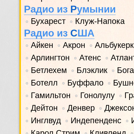
Радио из
Р
умынии
Бухарест
Клуж-Напока
•
•
Радио из
С
ША
Айкен
Акрон
Альбукерк
•
•
•
Арлингтон
Атенс
Атлан
•
•
•
Бетлехем
Блэклик
Бог
•
•
•
Ботелл
Буффало
Бушн
•
•
•
Гамильтон
Гонолулу
Гр
•
•
•
Дейтон
Денвер
Джексо
•
•
•
Инглвуд
Индепенденс
•
•
•
Карол Стрим
Кливленд
•
•
•