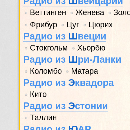
Радио из
Ш
вейцарии
Веттинген
Женева
Зол
•
•
•
Фрибур
Цуг
Цюрих
•
•
•
Радио из
Ш
веции
Стокгольм
Хьорбю
•
•
Радио из
Ш
ри-Ланки
Коломбо
Матара
•
•
Радио из
Э
квадора
Кито
•
Радио из
Э
стонии
Таллин
•
Радио из
Ю
АР