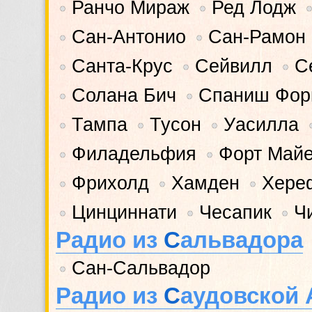
Ранчо Мираж
Ред Лодж
•
•
•
Сан-Антонио
Сан-Рамон
•
•
Санта-Крус
Сейвилл
С
•
•
•
Солана Бич
Спаниш Фор
•
•
Тампа
Тусон
Уасилла
•
•
•
Филадельфия
Форт Май
•
•
Фрихолд
Хамден
Хере
•
•
•
Цинциннати
Чесапик
Ч
•
•
•
Радио из
С
альвадора
Сан-Сальвадор
•
Радио из
С
аудовской 