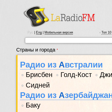
Рус
|
Eng
|
Мобильная версия
Топ 10
•
Страны и города
*
Радио из
А
встралии
Брисбен
Голд-Кост
Джи
•
•
•
Сидней
•
Радио из
А
зербайджа
Баку
•