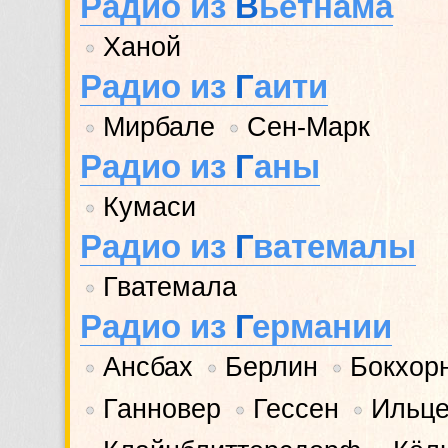
Радио из
В
ьетнама
Ханой
•
Радио из
Г
аити
Мирбале
Сен-Марк
•
•
Радио из
Г
аны
Кумаси
•
Радио из
Г
ватемалы
Гватемала
•
Радио из
Г
ермании
Ансбах
Берлин
Бокхор
•
•
•
Ганновер
Гессен
Ильц
•
•
•