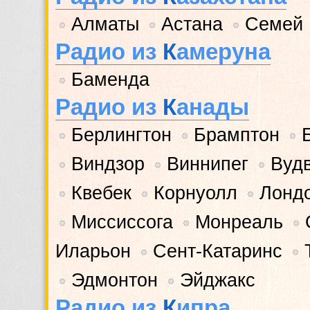
Алматы
Астана
Семей
•
•
•
Радио из
К
амеруна
Баменда
•
Радио из
К
анады
Берлингтон
Брамптон
•
•
•
Виндзор
Виннипег
Вуд
•
•
•
Квебек
Корнуолл
Лонд
•
•
•
Миссиссога
Монреаль
•
•
•
Иларьон
Сент-Катаринс
•
•
Эдмонтон
Эйджакс
•
•
Радио из
К
ипра