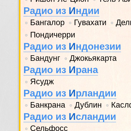
Радио из
И
ндии
Бангалор
Гувахати
Дел
•
•
•
Пондичерри
•
Радио из
И
ндонезии
Бандунг
Джокьякарта
•
•
Радио из
И
рана
Ясудж
•
Радио из
И
рландии
Банкрана
Дублин
Касл
•
•
•
Радио из
И
сландии
Сельфосс
•