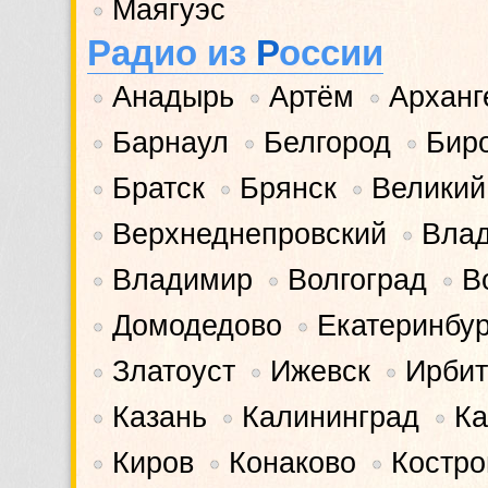
Маягуэс
•
Радио из
Р
оссии
Анадырь
Артём
Арханг
•
•
•
Барнаул
Белгород
Бир
•
•
•
Братск
Брянск
Великий
•
•
•
Верхнеднепровский
Влад
•
•
Владимир
Волгоград
В
•
•
•
Домодедово
Екатеринбур
•
•
Златоуст
Ижевск
Ирбит
•
•
•
Казань
Калининград
Ка
•
•
•
Киров
Конаково
Костр
•
•
•