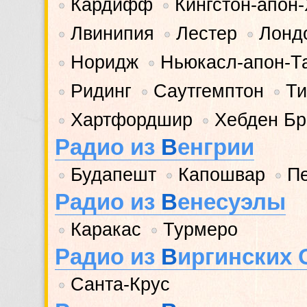
Кардифф
Кингстон-апон
•
•
Лвинипия
Лестер
Лонд
•
•
•
Норидж
Ньюкасл-апон-Т
•
•
Ридинг
Саутгемптон
Ти
•
•
•
Хартфордшир
Хебден Б
•
•
Радио из
В
енгрии
Будапешт
Капошвар
П
•
•
•
Радио из
В
енесуэлы
Каракас
Турмеро
•
•
Радио из
В
иргинских 
Санта-Крус
•