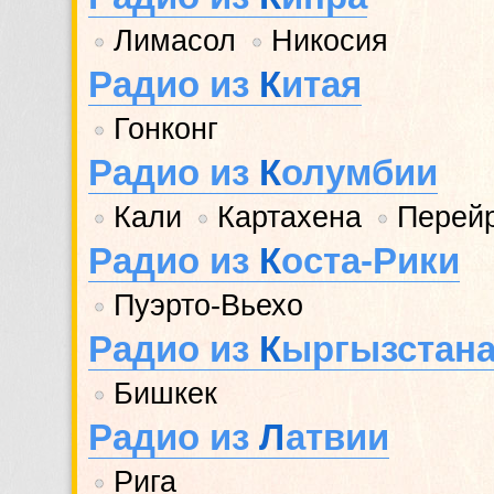
Лимасол
Никосия
•
•
Радио из
К
итая
Гонконг
•
Радио из
К
олумбии
Кали
Картахена
Перей
•
•
•
Радио из
К
оста-Рики
Пуэрто-Вьехо
•
Радио из
К
ыргызстан
Бишкек
•
Радио из
Л
атвии
Рига
•