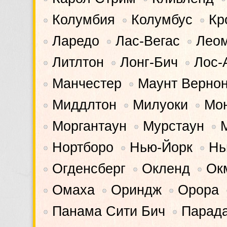
Колумбия
Колумбус
Кр
•
•
•
Ларедо
Лас-Вегас
Лео
•
•
•
Литлтон
Лонг-Бич
Лос-
•
•
•
Манчестер
Маунт Верно
•
•
Миддлтон
Милуоки
Мо
•
•
•
Моргантаун
Мурстаун
•
•
•
Нортборо
Нью-Йорк
Нь
•
•
•
Огденсберг
Окленд
Ок
•
•
•
Омаха
Ориндж
Орора
•
•
•
Панама Сити Бич
Парад
•
•