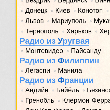
Бездрик
Бердянск
Вин
•
•
•
Донецк
Киев
Конотоп
•
•
•
•
Львов
Мариуполь
Мука
•
•
•
Тернополь
Харьков
Хе
•
•
•
Радио из
У
ругвая
Монтевидео
Пайсанду
•
•
Радио из
Ф
илиппин
Легаспи
Манила
•
•
Радио из
Ф
ранции
Андийи
Байёль
Безанс
•
•
•
Гренобль
Клермон-Ферр
•
•