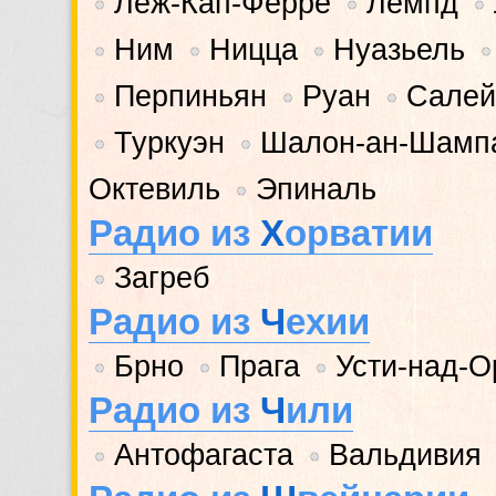
Леж-Кап-Ферре
Лемпд
•
•
•
Ним
Ницца
Нуазьель
•
•
•
•
Перпиньян
Руан
Салей
•
•
•
Туркуэн
Шалон-ан-Шамп
•
•
Октевиль
Эпиналь
•
Радио из
Х
орватии
Загреб
•
Радио из
Ч
ехии
Брно
Прага
Усти-над-О
•
•
•
Радио из
Ч
или
Антофагаста
Вальдивия
•
•