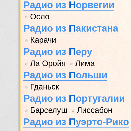
Радио из
Н
орвегии
Осло
•
Радио из
П
акистана
Карачи
•
Радио из
П
еру
Ла Оройя
Лима
•
•
Радио из
П
ольши
Гданьск
•
Радио из
П
ортугалии
Барселуш
Лиссабон
•
•
Радио из
П
уэрто-Рико