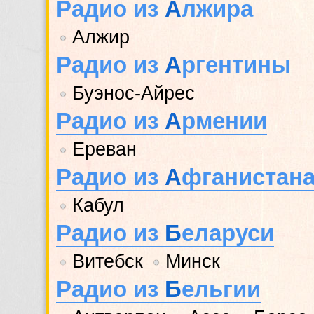
Радио из
А
лжира
Алжир
•
Радио из
А
ргентины
Буэнос-Айрес
•
Радио из
А
рмении
Ереван
•
Радио из
А
фганистан
Кабул
•
Радио из
Б
еларуси
Витебск
Минск
•
•
Радио из
Б
ельгии