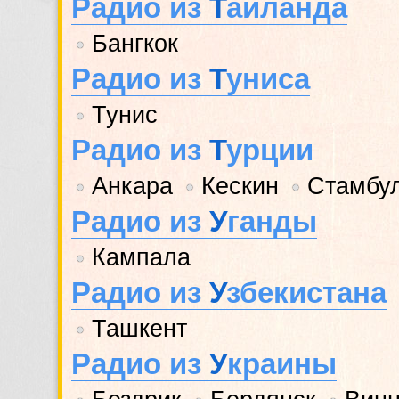
Радио из
Т
аиланда
Бангкок
•
Радио из
Т
униса
Тунис
•
Радио из
Т
урции
Анкара
Кескин
Стамбу
•
•
•
Радио из
У
ганды
Кампала
•
Радио из
У
збекистана
Ташкент
•
Радио из
У
краины