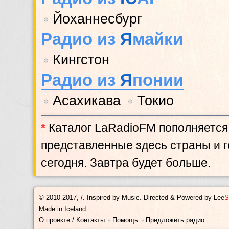
Йоханнесбург
•
Радио из
Я
майки
Кингстон
•
Радио из
Я
понии
Асахикава
Токио
•
•
*
Каталог LaRadioFM пополняется
представленные здесь страны и го
сегодня. Завтра будет больше.
© 2010-2017, /.
Inspired by Music. Directed & Powered by
Lee
S
Made in Iceland.
О проекте / Контакты
Помощь
Предложить радио
•
•