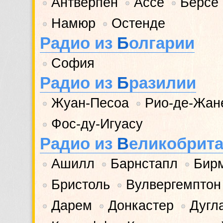
Антверпен
Ассе
Берсе
•
•
•
Намюр
Остенде
•
•
Радио из
Б
олгарии
София
•
Радио из
Б
разилии
Жуан-Песоа
Рио-де-Жан
•
•
Фос-ду-Игуасу
•
Радио из
В
еликобрит
Ашилл
Барнстапл
Бир
•
•
•
Бристоль
Вулвергемптон
•
•
Дарем
Донкастер
Дугл
•
•
•