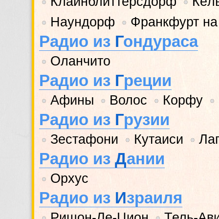
Клайнблиттерсдорф
Кёл
•
•
Наундорф
Франкфурт на
•
•
Радио из
Г
ондураса
Оланчито
•
Радио из
Г
реции
Афины
Волос
Корфу
•
•
•
•
Радио из
Г
рузии
Зестафони
Кутаиси
Ла
•
•
•
Радио из
Д
ании
Орхус
•
Радио из
И
зраиля
Ришон-Ле-Цион
Тель-Ав
•
•