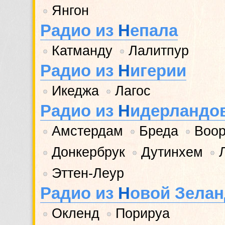
Янгон
•
Радио из
Н
епала
Катманду
Лалитпур
•
•
Радио из
Н
игерии
Икеджа
Лагос
•
•
Радио из
Н
идерландо
Амстердам
Бреда
Воор
•
•
•
Донкербрук
Дутинхем
•
•
•
Эттен-Леур
•
Радио из
Н
овой Зела
Окленд
Порируа
•
•