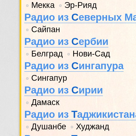
Мекка
Эр-Рияд
•
•
Радио из
С
еверных М
Сайпан
•
Радио из
С
ербии
Белград
Нови-Сад
•
•
Радио из
С
ингапура
Сингапур
•
Радио из
С
ирии
Дамаск
•
Радио из
Т
аджикистан
Душанбе
Худжанд
•
•